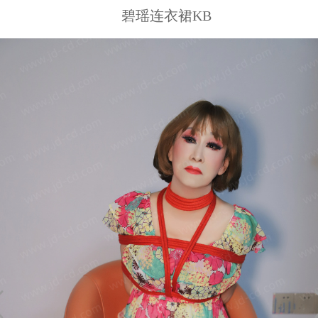
碧瑶连衣裙KB